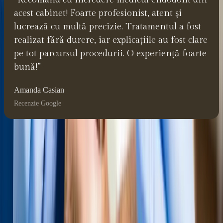
acest cabinet! Foarte profesionist, atent și
lucrează cu multă precizie. Tratamentul a fost
realizat fără durere, iar explicațiile au fost clare
pe tot parcursul procedurii. O experiență foarte
bună!
”
Amanda Casian
Recenzie Google
Vezi toate recenziile
Scrie o recenzie pe Google
Recenziile sunt preluate de pe
Google Maps
.